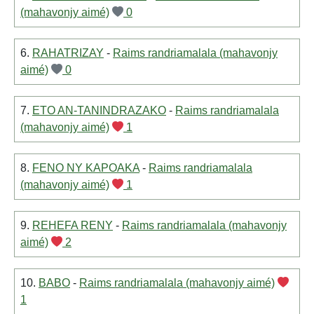
(mahavonjy aimé)
0
6.
RAHATRIZAY
-
Raims randriamalala (mahavonjy
aimé)
0
7.
ETO AN-TANINDRAZAKO
-
Raims randriamalala
(mahavonjy aimé)
1
8.
FENO NY KAPOAKA
-
Raims randriamalala
(mahavonjy aimé)
1
9.
REHEFA RENY
-
Raims randriamalala (mahavonjy
aimé)
2
10.
BABO
-
Raims randriamalala (mahavonjy aimé)
1