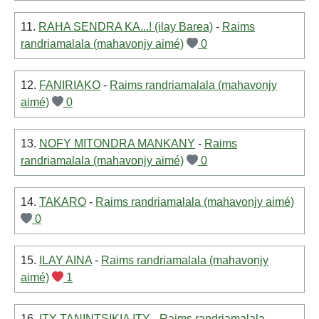
11.
RAHA SENDRA KA...! (ilay Barea)
-
Raims
randriamalala (mahavonjy aimé)
0
12.
FANIRIAKO
-
Raims randriamalala (mahavonjy
aimé)
0
13.
NOFY MITONDRA MANKANY
-
Raims
randriamalala (mahavonjy aimé)
0
14.
TAKARO
-
Raims randriamalala (mahavonjy aimé)
0
15.
ILAY AINA
-
Raims randriamalala (mahavonjy
aimé)
1
16.
ITY TANINTSIKIA ITY
-
Raims randriamalala