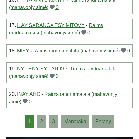
(mahavonjy aimé)
0
17.
ILAY SARANGA TSY MITOVY
-
Raims
randriamalala (mahavonjy aimé)
0
18.
MISY
-
Raims randriamalala (mahavonjy aimé)
0
19.
NY TENY SY TANIKO
-
Raims randriamalala
(mahavonjy aimé)
0
20.
INAY AHO
-
Raims randriamalala (mahavonjy
aimé)
0
1
2
3
Manaraka
Farany