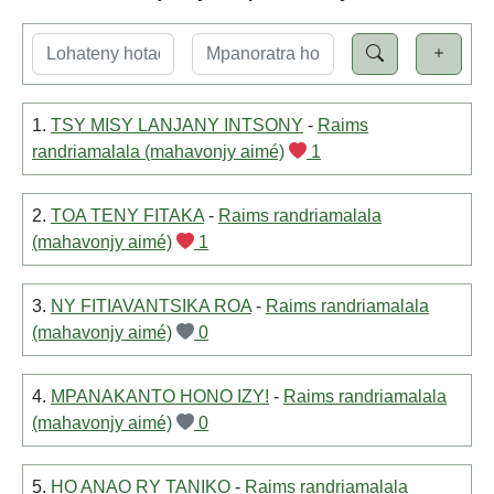
1.
TSY MISY LANJANY INTSONY
-
Raims
randriamalala (mahavonjy aimé)
1
2.
TOA TENY FITAKA
-
Raims randriamalala
(mahavonjy aimé)
1
3.
NY FITIAVANTSIKA ROA
-
Raims randriamalala
(mahavonjy aimé)
0
4.
MPANAKANTO HONO IZY!
-
Raims randriamalala
(mahavonjy aimé)
0
5.
HO ANAO RY TANIKO
-
Raims randriamalala