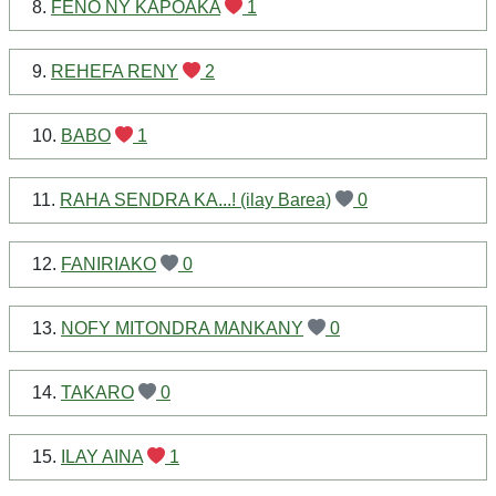
8.
FENO NY KAPOAKA
1
9.
REHEFA RENY
2
10.
BABO
1
11.
RAHA SENDRA KA...! (ilay Barea)
0
12.
FANIRIAKO
0
13.
NOFY MITONDRA MANKANY
0
14.
TAKARO
0
15.
ILAY AINA
1