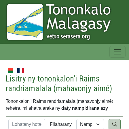
Lisitry ny tononkalon'i Raims
randriamalala (mahavonjy aimé)
Tononkalon'i Raims randriamalala (mahavonjy aimé)
rehetra, milahatra araka ny
daty nampidirana azy
Filaharany