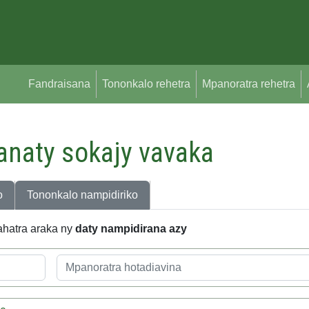
Fandraisana
Tononkalo rehetra
Mpanoratra rehetra
 anaty sokajy vavaka
o
Tononkalo nampidiriko
lahatra araka ny
daty nampidirana azy