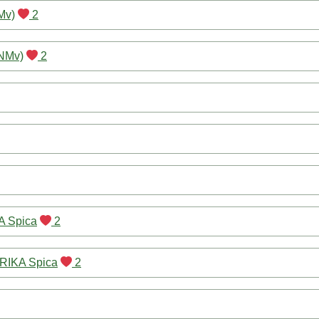
Mv)
2
NMv)
2
 Spica
2
IKA Spica
2