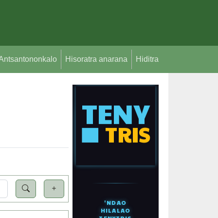
Antsantononkalo
Hisoratra anarana
Hiditra