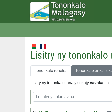
Lisitry ny tononkalo
Tononkalo rehetra
Tononkalo ankafizik
Lisitry ny tononkalo, anaty sokajy
vavaka
, mi