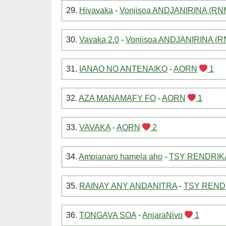
29.
Hivavaka
-
Vonjisoa ANDJANIRINA (RN
30.
Vavaka 2.0
-
Vonjisoa ANDJANIRINA (R
31.
IANAO NO ANTENAIKO
-
AORN
1
32.
AZA MANAMAFY FO
-
AORN
1
33.
VAVAKA
-
AORN
2
34.
Ampianaro hamela aho
-
TSY RENDRIKA
35.
RAINAY ANY ANDANITRA
-
TSY RENDR
36.
TONGAVA SOA
-
AnjaraNivo
1