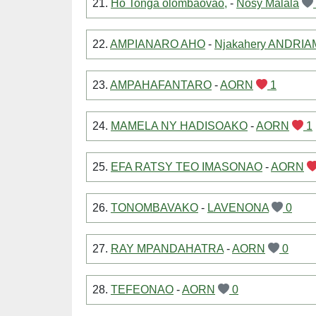
21.
Ho Tonga olombaovao,
-
Nosy Malala
22.
AMPIANARO AHO
-
Njakahery ANDRI
23.
AMPAHAFANTARO
-
AORN
1
24.
MAMELA NY HADISOAKO
-
AORN
1
25.
EFA RATSY TEO IMASONAO
-
AORN
26.
TONOMBAVAKO
-
LAVENONA
0
27.
RAY MPANDAHATRA
-
AORN
0
28.
TEFEONAO
-
AORN
0