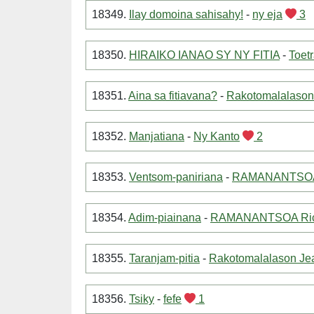
18349.
Ilay domoina sahisahy!
-
ny eja
3
18350.
HIRAIKO IANAO SY NY FITIA
-
Toet
18351.
Aina sa fitiavana?
-
Rakotomalalason 
18352.
Manjatiana
-
Ny Kanto
2
18353.
Ventsom-paniriana
-
RAMANANTSOA 
18354.
Adim-piainana
-
RAMANANTSOA Ric
18355.
Taranjam-pitia
-
Rakotomalalason Jea
18356.
Tsiky
-
fefe
1