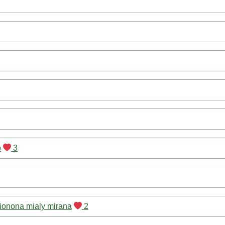
o
3
ionona mialy mirana
2