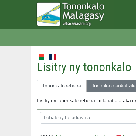
Lisitry ny tononkalo
Tononkalo rehetra
Tononkalo ankafizik
Lisitry ny tononkalo rehetra, milahatra araka 