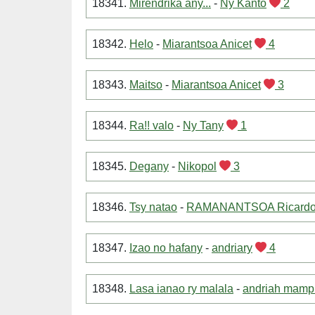
18341.
Mirendrika any...
-
Ny Kanto
2
18342.
Helo
-
Miarantsoa Anicet
4
18343.
Maitso
-
Miarantsoa Anicet
3
18344.
Ra!! valo
-
Ny Tany
1
18345.
Degany
-
Nikopol
3
18346.
Tsy natao
-
RAMANANTSOA Ricard
18347.
Izao no hafany
-
andriary
4
18348.
Lasa ianao ry malala
-
andriah mamp