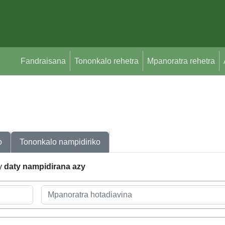
Fandraisana
Tononkalo rehetra
Mpanoratra rehetra
o
Tononkalo nampidiriko
ny
daty nampidirana azy