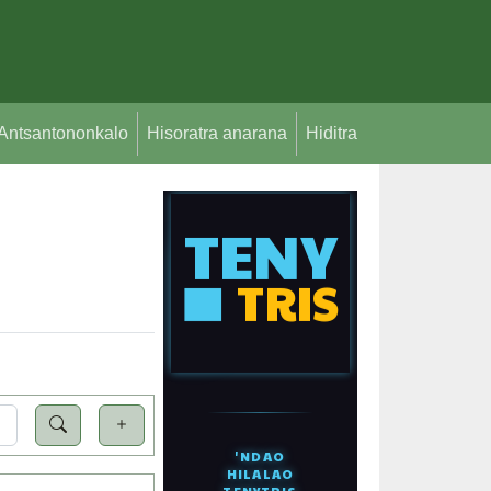
Antsantononkalo
Hisoratra anarana
Hiditra